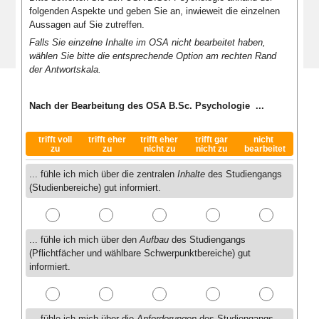
folgenden Aspekte und geben Sie an, inwieweit die einzelnen
Aussagen auf Sie zutreffen.
Falls Sie einzelne Inhalte im OSA nicht bearbeitet haben,
wählen Sie bitte die entsprechende Option am rechten Rand
der Antwortskala.
Nach der Bearbeitung des OSA B.Sc. Psychologie ...
trifft voll
trifft eher
trifft eher
trifft gar
nicht
zu
zu
nicht zu
nicht zu
bearbeitet
... fühle ich mich über die zentralen
Inhalte
des Studiengangs
(Studienbereiche) gut informiert.
... fühle ich mich über den
Aufbau
des Studiengangs
(Pflichtfächer und wählbare Schwerpunktbereiche) gut
informiert.
... fühle ich mich über die
Anforderungen
des Studiengangs