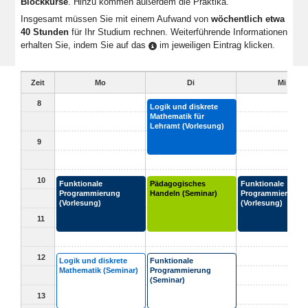
Blockkurse
. Hinzu kommen außerdem die Praktika.
Insgesamt müssen Sie mit einem Aufwand von
wöchentlich etwa
40 Stunden
für Ihr Studium rechnen. Weiterführende Informationen
erhalten Sie, indem Sie auf das
im jeweiligen Eintrag klicken.
Zeit
Mo
Di
Mi
8
Logik und diskrete
Mathematik für
Lehramt (Vorlesung)
9
10
Funktionale
Pädagogisches
Funktionale
Programmierung
Handeln (Seminar)
Programmierung
(Vorlesung)
(Vorlesung)
11
12
Logik und diskrete
Funktionale
Mathematik (Seminar)
Programmierung
(Seminar)
13