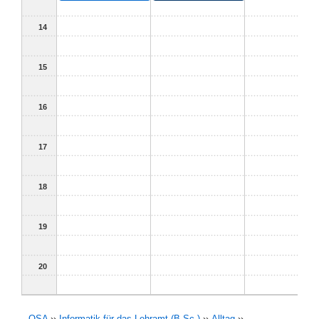
14
15
16
17
18
19
20
OSA
››
Informatik für das Lehramt (B.Sc.)
››
Alltag
››