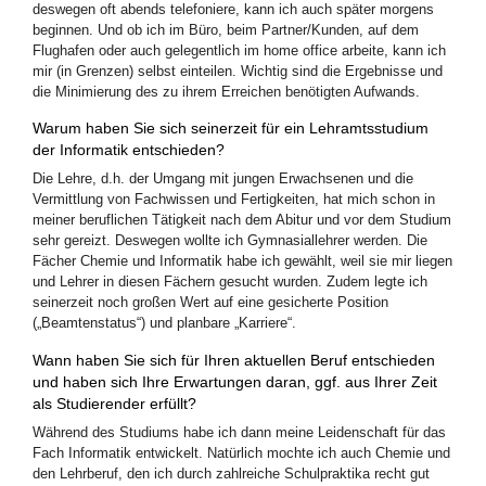
deswegen oft abends telefoniere, kann ich auch später morgens
beginnen. Und ob ich im Büro, beim Partner/Kunden, auf dem
Flughafen oder auch gelegentlich im home office arbeite, kann ich
mir (in Grenzen) selbst einteilen. Wichtig sind die Ergebnisse und
die Minimierung des zu ihrem Erreichen benötigten Aufwands.
Warum haben Sie sich seinerzeit für ein Lehramtsstudium
der Informatik entschieden?
Die Lehre, d.h. der Umgang mit jungen Erwachsenen und die
Vermittlung von Fachwissen und Fertigkeiten, hat mich schon in
meiner beruflichen Tätigkeit nach dem Abitur und vor dem Studium
sehr gereizt. Deswegen wollte ich Gymnasiallehrer werden. Die
Fächer Chemie und Informatik habe ich gewählt, weil sie mir liegen
und Lehrer in diesen Fächern gesucht wurden. Zudem legte ich
seinerzeit noch großen Wert auf eine gesicherte Position
(„Beamtenstatus“) und planbare „Karriere“.
Wann haben Sie sich für Ihren aktuellen Beruf entschieden
und haben sich Ihre Erwartungen daran, ggf. aus Ihrer Zeit
als Studierender erfüllt?
Während des Studiums habe ich dann meine Leidenschaft für das
Fach Informatik entwickelt. Natürlich mochte ich auch Chemie und
den Lehrberuf, den ich durch zahlreiche Schulpraktika recht gut