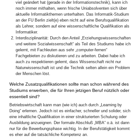
viel geändert hat (gerade in der Informationstechnik), kann ich
noch immer mithalten, wenn frische Uniabsolventen sich über
aktuelle Informatikthemen unterhalten. Das Informatik-Studium
an der FU Berlin zielt(e) eben nicht auf eine Berufsqualifikation
als Lehrer, sondern auf eine wissenschaftliche Qualifikation als
Informatiker.
Interdisziplinarität: Durch den Anteil „Erziehungswissenschaften
und weitere Sozialwissenschaft“ als Teil des Studiums habe ich
gelernt, mit Fachleuten aus sehr „computer-fernen“
Fachgebieten zu diskutieren und zu arbeiten. Dabei habe ich
auch zu respektieren gelernt, dass Wissenschaft nicht nur
Naturwissenschaft ist und die Technik selten allein ein Problem
der Menschen löst.
Welche Zusatzqualifikationen sollte man schon während des
Studiums erwerben, die für Ihren jetzigen Beruf nützlich oder
essentiell sind?
Betriebswirtschaft kann man (wie ich) auch durch „Learning by
Doing“ erlernen. Jedoch ist es einfacher, schneller und solider, sich
eine inhaltliche Qualifikation in einer strukturierten Schulung oder
Ausbildung anzueignen. Der formale Abschluß „MBA“ o.ä. ist dann
nur für die Bewerbungsphase wichtig. In der Berufstätigkeit kommt
es eher auf die tatsächliche Kompetenz an.