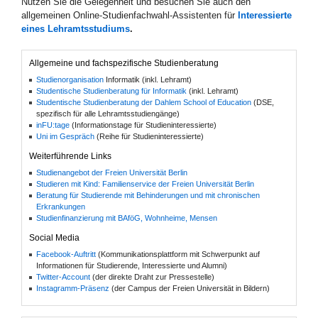
Nutzen Sie die Gelegenheit und besuchen Sie auch den
allgemeinen Online-Studienfachwahl-Assistenten für
Interessierte
eines Lehramtsstudiums
.
Allgemeine und fachspezifische Studienberatung
Studienorganisation
Informatik (inkl. Lehramt)
Studentische Studienberatung für Informatik
(inkl. Lehramt)
Studentische Studienberatung der Dahlem School of Education
(DSE,
spezifisch für alle Lehramtsstudiengänge)
inFU:tage
(Informationstage für Studieninteressierte)
Uni im Gespräch
(Reihe für Studieninteressierte)
Weiterführende Links
Studienangebot der Freien Universität Berlin
Studieren mit Kind: Familienservice der Freien Universität Berlin
Beratung für Studierende mit Behinderungen und mit chronischen
Erkrankungen
Studienfinanzierung mit BAföG, Wohnheime, Mensen
Social Media
Facebook-Auftritt
(Kommunikationsplattform mit Schwerpunkt auf
Informationen für Studierende, Interessierte und Alumni)
Twitter-Account
(der direkte Draht zur Pressestelle)
Instagramm-Präsenz
(der Campus der Freien Universität in Bildern)