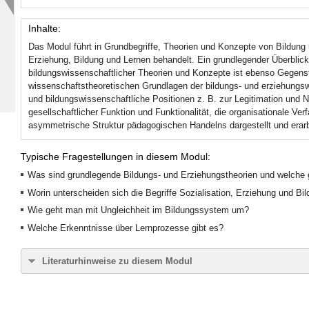
Inhalte:
Das Modul führt in Grundbegriffe, Theorien und Konzepte von Bildung 
Erziehung, Bildung und Lernen behandelt. Ein grundlegender Überblic
bildungswissenschaftlicher Theorien und Konzepte ist ebenso Gegens
wissenschaftstheoretischen Grundlagen der bildungs- und erziehungs
und bildungswissenschaftliche Positionen z. B. zur Legitimation und 
gesellschaftlicher Funktion und Funktionalität, die organisationale Ve
asymmetrische Struktur pädagogischen Handelns dargestellt und erarb
Typische Fragestellungen in diesem Modul:
Was sind grundlegende Bildungs- und Erziehungstheorien und welche 
Worin unterscheiden sich die Begriffe Sozialisation, Erziehung und Bi
Wie geht man mit Ungleichheit im Bildungssystem um?
Welche Erkenntnisse über Lernprozesse gibt es?
Literaturhinweise zu diesem Modul
Kade, J., Helsper, W., Thole, W., Lüders, C., Radtke, F. & Egloff,
in Grundbegriffen. Stuttgart: Kohlhammer.