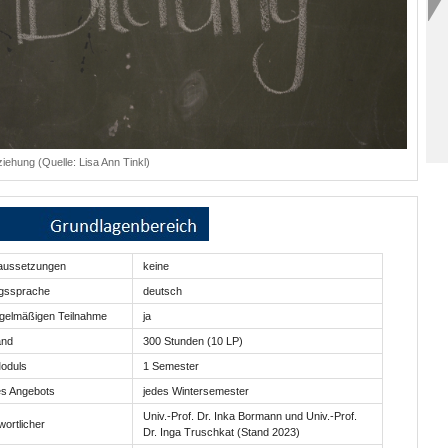
iehung (Quelle: Lisa Ann Tinkl)
aussetzungen
keine
ngssprache
deutsch
regelmäßigen Teilnahme
ja
and
300 Stunden (10 LP)
oduls
1 Semester
es Angebots
jedes Wintersemester
Univ.-Prof. Dr. Inka Bormann und Univ.-Prof.
ortlicher
Dr. Inga Truschkat (Stand 2023)