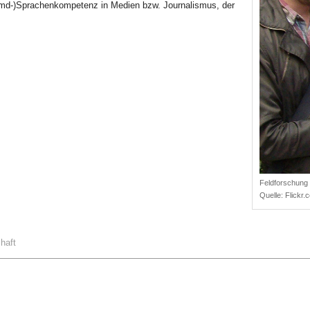
remd-)Sprachenkompetenz in Medien bzw. Journalismus, der
Feldforschung 
Quelle:
Flickr
haft