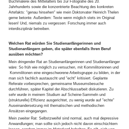
Buchmalerei des Mittelalters bis zur Fotografie des 20.
Jahrhunderts sowie die konzentrierte Beachtung des konkreten
Artefakts: "genau hinsehen" wie mein Doktorvater Heinrich Thelen
gerne betonte. Außerdem: Texte wenn möglich stets im Original
lesen! Und, niemals zu vergessen: Forschung immer auch
interdisziplinär betreiben.
Welchen Rat würden Sie Studienanfängerinnen und
Studienanfängern geben, die später ebenfalls Ihren Beruf
ausüben möchten?
Mein dringender Rat an Studienanfängerinnen und Studienanfänger
wäre: So früh wie möglich zu versuchen, mit Kommilitoninnen und
Kommilitonen eine eingeschworene Arbeitsgruppe zu bilden, in der
man sich fachlich austauscht und "echt" kritisiert. Geplante
Referate vorbesprechen, gemeinsame Museumsbesuche
durchführen, später Kapitel der Abschlussarbeit diskutieren. Zu
sehr wurde in meinem Studium auf Scheine-Sammeln und
(strukturelle) Effizienz ausgerichtet, zu wenig wurde auf "echte"
Auseinandersetzung mit thematischen und methodischen
Ansätzen eingegangen.
Mein zweiter Rat: Selbstzweifel sind normal, auch mal depressive
Anwandlungen; man sollte sich jedoch nicht davon einschüchtern