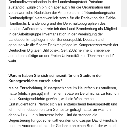
Denkmalinventarisation in der Landeshauptstadt Potsdam
zuständig. Zugleich bin ich aber auch für die Organisation und
verantwortliche Redaktion der Amtszeitschrift "Brandenburgische
Denkmalpflege" verantwortlich sowie für die Redaktion des Dehio-
Handbuchs Brandenburg und der Denkmaltopographien des
Landes. Außerdem vertrete ich das Land Brandenburg als Mitglied
in der Arbeitsgruppe Inventarisation in der Vereinigung der
Landesdenkmalpfleger in der Bundesrepublik Deutschland,
genauso wie die Sparte Denkmalpflege im Kompetenznetzwerk der
Deutschen Digitalen Bibliothek. Seit 2002 nehme ich nebenbei
auch Lehraufträge an der Freien Universität zur "Denkmalkunde"
wahr.
Warum haben Sie sich seinerzeit für ein Studium der
Kunstgeschichte entschieden?
Meine Entscheidung, Kunstgeschichte im Hauptfach zu studieren,
hatte (ehrlich gesagt) mit meinem späteren Beruf nichts zu tun: Ich
habe Kunstgeschichte gewählt, weil die Wahl meines
Erststudienfachs Physik sich als enttäuschend herausgestellt und
ich mich in dessen erstem Semester gefragt hatte, an was ich
denn w i r k l i c h Interesse habe. Und da standen die
Begeisterung für gotische Kathedralen und Caspar David Friedrich
eher im Vordergrund, als der Gedanke an einen Beruf, der wie sich