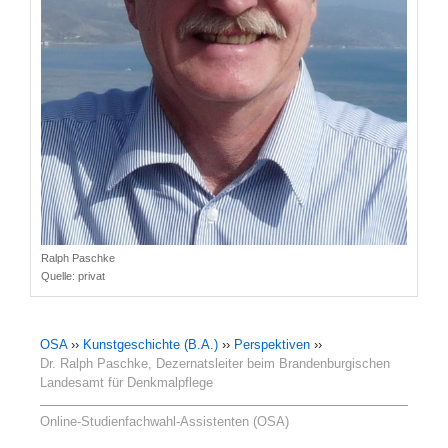
Ralph Paschke
Quelle:
privat
OSA
››
Kunstgeschichte (B.A.)
››
Perspektiven
››
Dr. Ralph Paschke, Dezernatsleiter beim Brandenburgischen
Landesamt für Denkmalpflege
Online-Studienfachwahl-Assistenten (OSA)