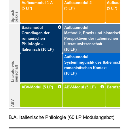
Aufbaumodul 1 A
Aufbaumodul 2
Aufbaumodu
(5 LP)
(5 LP)
(5 LP)
Sprach-
praxis
Basismodul
Aufbaumodul
Grundlagen der
Methodik, Praxis und historische
romanischen
Perspektiven der italienischen
Philologie –
Literaturwissenschaft
Italienisch
(10 LP)
(10 LP)
Aufbaumodul
Literaturwis-
Systemlinguistik des Italienischen 
senschaft
romanistischen Kontext
(10 LP)
ABV-Modul (5 LP)
ABV-Modul (5 LP)
Berufsprakt
ABV
B.A. Italienische Philologie (60 LP Modulangebot)