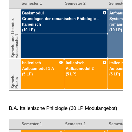
Semester 1
Semester 2
Semester 3
Basismodul
Aufbaumodu
Grundlagen der romanischen Philologie –
Systemlingui
Sprach- und Literatur-
Italienisch
romanistisc
(10 LP)
(10 LP)
wissenschaft
Italienisch
Italienisch
Italienisch
Aufbaumodul 1 A
Aufbaumodul 2
Aufbaumodu
(5 LP)
(5 LP)
(5 LP)
Sprach-
Praxis
B.A. Italienische Philologie (30 LP Modulangebot)
Semester 1
Semester 2
Semester 3