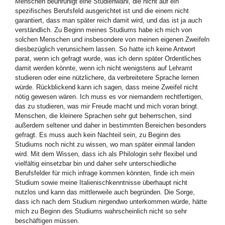
Menschen beunruhigt eine Studienwahl, die nicht auf ein
spezifisches Berufsfeld ausgerichtet ist und die einem nicht
garantiert, dass man später reich damit wird, und das ist ja auch
verständlich. Zu Beginn meines Studiums habe ich mich von
solchen Menschen und insbesondere von meinen eigenen Zweifeln
diesbezüglich verunsichern lassen. So hatte ich keine Antwort
parat, wenn ich gefragt wurde,
was ich denn später Ordentliches
damit werden könnte, wenn ich nicht wenigstens auf Lehramt
studieren oder eine nützlichere, da verbreitetere Sprache lernen
würde.
Rückblickend kann ich sagen, dass meine Zweifel nicht
nötig gewesen wären. Ich muss es vor niemandem rechtfertigen,
das zu studieren, was mir Freude macht und mich voran bringt.
Menschen, die kleinere Sprachen sehr gut beherrschen, sind
außerdem seltener und daher in bestimmten Bereichen besonders
gefragt. Es muss auch kein Nachteil sein, zu Beginn des
Studiums noch nicht zu wissen, wo man später einmal landen
wird. Mit dem Wissen, dass ich als Philologin sehr flexibel und
vielfältig einsetzbar bin und daher sehr unterschiedliche
Berufsfelder für mich infrage kommen könnten, finde ich mein
Studium sowie meine Italienischkenntnisse überhaupt nicht
nutzlos und kann das mittlerweile auch begründen. Die Sorge,
dass ich nach dem Studium nirgendwo unterkommen würde, hätte
mich zu Beginn des Studiums wahrscheinlich nicht so sehr
beschäftigen müssen.