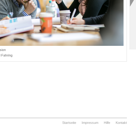
sion
 Fahring
Startseite
Impressum
Hilfe
Kontakt