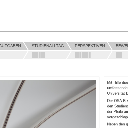
LAUFGABEN
STUDIENALLTAG
PERSPEKTIVEN
BEWE
Mit Hilfe di
umfassenden 
Universität B
Der OSA B.A.
den Studieng
der Pfeile a
vorgeschlag
Neben den gr