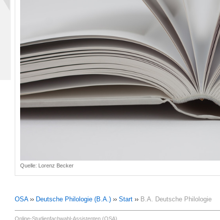
Quelle:
Lorenz Becker
OSA
››
Deutsche Philologie (B.A.)
››
Start
››
B.A. Deutsche Philologie
Online-Studienfachwahl-Assistenten (OSA)