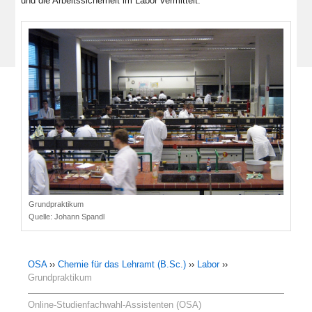
und die Arbeitssicherheit im Labor vermittelt.
Grundpraktikum
Quelle:
Johann Spandl
OSA
››
Chemie für das Lehramt (B.Sc.)
››
Labor
››
Grundpraktikum
Online-Studienfachwahl-Assistenten (OSA)