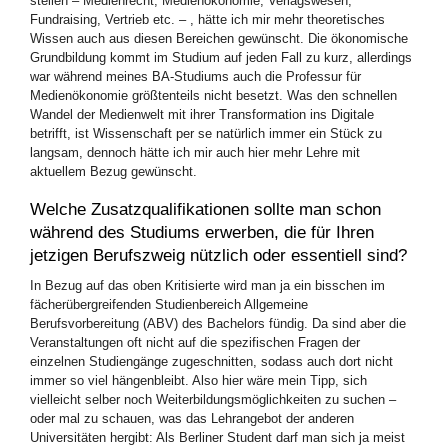
stellen – Medienrecht, Medienökonomie, Verlagswesen,
Fundraising, Vertrieb etc. – , hätte ich mir mehr theoretisches
Wissen auch aus diesen Bereichen gewünscht. Die ökonomische
Grundbildung kommt im Studium auf jeden Fall zu kurz, allerdings
war während meines BA-Studiums auch die Professur für
Medienökonomie größtenteils nicht besetzt. Was den schnellen
Wandel der Medienwelt mit ihrer Transformation ins Digitale
betrifft, ist Wissenschaft per se natürlich immer ein Stück zu
langsam, dennoch hätte ich mir auch hier mehr Lehre mit
aktuellem Bezug gewünscht.
Welche Zusatzqualifikationen sollte man schon
während des Studiums erwerben, die für Ihren
jetzigen Berufszweig nützlich oder essentiell sind?
In Bezug auf das oben Kritisierte wird man ja ein bisschen im
fächerübergreifenden Studienbereich Allgemeine
Berufsvorbereitung (ABV) des Bachelors fündig. Da sind aber die
Veranstaltungen oft nicht auf die spezifischen Fragen der
einzelnen Studiengänge zugeschnitten, sodass auch dort nicht
immer so viel hängenbleibt. Also hier wäre mein Tipp, sich
vielleicht selber noch Weiterbildungsmöglichkeiten zu suchen –
oder mal zu schauen, was das Lehrangebot der anderen
Universitäten hergibt: Als Berliner Student darf man sich ja meist