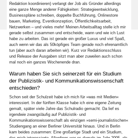
Redaktion koordinieren) verlangt der Job als Gründer allerdings
eine ganze Menge anderer Fähigkeiten: Strategieentwicklung,
Businesspläne schreiben, doppelte Buchführung, Onlinestore
bauen, Marketing, Eventkonzeption, Öffentlichkeitsarbeit,
Netzwerken – und vieles mehr! Meinen Arbeitsalltag stelle ich mir
gerade selbst zusammen und entscheide, wann und wie ich Lust
habe zu arbeiten. Das ist gerade ein großer Luxus und viel Spaß,
auch wenn wir das als 50köpfiges Team gerade noch ehrenamtlich
tun (aber auch daran arbeiten wir). Kurz vor Redaktionsschluss
und Release der Ausgaben sitzt man aber zuweilen auch schon
mal noch ein ganzes Wochenende dran.
Warum haben Sie sich seinerzeit für ein Studium
der Publizistik- und Kommunikationswissenschaft
entschieden?
Schon seit der Schulzeit habe ich mich für »was mit Medien«
interessiert. In der fünften Klasse habe ich eine eigene Zeitung
gemalt, später viele Jahre das Schulradio gemacht. Da lief es
irgendwie zwangsläufig auf Publizistik- und
Kommunikationswissenschaft als einzigen »semi-journalistischen«
Studiengang an einer Berliner Universität hinaus. Und in Berlin
kam beides zusammen: Eine großartige Stadt und ein Studium,
das mich interessierte. Allerdings war es damals im Jahr 2005, als