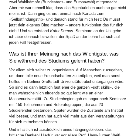
zwei Wahlkämpfe (Bundestags- und Europawahl) mitgemacht.
Aber mir war schnell klar, dass das Agenturleben auch so gar nicht
meins ist. Dann ging es erst einmal nach Kanada zum
»Selbstfindungstrip« und danach stand für mich fest: Du musst
jetzt dein eigenes Ding machen – anders funktioniert das für dich
nicht! Und so entstand
Kater Demos
. Seminare an der Uni gebe
ich aber dennoch bisweilen, der Spaß an der Lehre hat sich auf
jeden Fall festgefressen.
Was ist Ihrer Meinung nach das Wichtigste, was
Sie während des Studiums gelernt haben?
Vor allem sich selbst zu organisieren. Auf Menschen zuzugehen,
um dann tolle neue Freundschaften zu knüpfen, weil man sonst
heillos im Berliner Großstadt-Universitätstrubel untergangen wäre.
So sind es dann letztlich fast eher die ganzen »soft skills«, die
man wahrscheinlich nirgends so gut lernt wie an einer
Massenuniversität. Zu Studienbeginn gab es sogar noch Seminare
mit 150 Teilnehmern und Referatsgruppen, die aus 20
Studierenden bestanden. Später wurden die Zustände am Institut
viel besser, und man hat auch viel mehr aus den Veranstaltungen
für sich mitnehmen können.
Und inhaltlich ist ausdrücklich eines hängengeblieben: das
kritische Denken! Hierfür war vor allem Prof. Hans-Jürgen Weiß