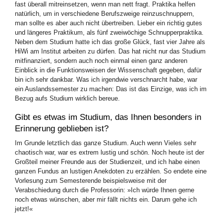
fast überall mitreinsetzen, wenn man nett fragt. Praktika helfen
natürlich, um in verschiedene Berufszweige reinzuschnuppern,
man sollte es aber auch nicht übertreiben. Lieber ein richtig gutes
und längeres Praktikum, als fünf zweiwöchige Schnupperpraktika.
Neben dem Studium hatte ich das große Glück, fast vier Jahre als
HiWi am Institut arbeiten zu dürfen. Das hat nicht nur das Studium
mitfinanziert, sondern auch noch einmal einen ganz anderen
Einblick in die Funktionsweisen der Wissenschaft gegeben, dafür
bin ich sehr dankbar. Was ich irgendwie verschnarcht habe, war
ein Auslandssemester zu machen: Das ist das Einzige, was ich im
Bezug aufs Studium wirklich bereue.
Gibt es etwas im Studium, das Ihnen besonders in
Erinnerung geblieben ist?
Im Grunde letztlich das ganze Studium. Auch wenn Vieles sehr
chaotisch war, war es extrem lustig und schön. Noch heute ist der
Großteil meiner Freunde aus der Studienzeit, und ich habe einen
ganzen Fundus an lustigen Anekdoten zu erzählen. So endete eine
Vorlesung zum Semesterende beispielsweise mit der
Verabschiedung durch die Professorin: »Ich würde Ihnen gerne
noch etwas wünschen, aber mir fällt nichts ein. Darum gehe ich
jetzt!«