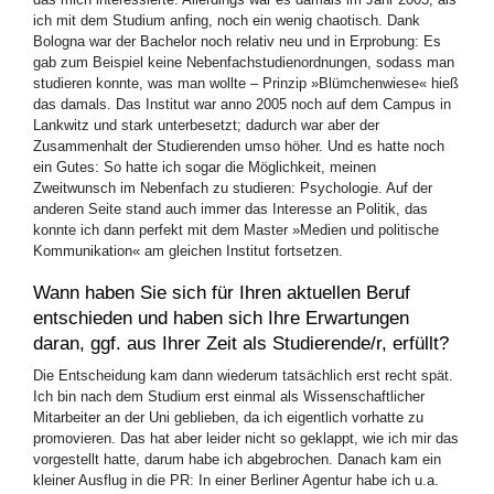
ich mit dem Studium anfing, noch ein wenig chaotisch. Dank
Bologna war der Bachelor noch relativ neu und in Erprobung: Es
gab zum Beispiel keine Nebenfachstudienordnungen, sodass man
studieren konnte, was man wollte – Prinzip »Blümchenwiese« hieß
das damals. Das Institut war anno 2005 noch auf dem Campus in
Lankwitz und stark unterbesetzt; dadurch war aber der
Zusammenhalt der Studierenden umso höher. Und es hatte noch
ein Gutes: So hatte ich sogar die Möglichkeit, meinen
Zweitwunsch im Nebenfach zu studieren: Psychologie. Auf der
anderen Seite stand auch immer das Interesse an Politik, das
konnte ich dann perfekt mit dem Master »Medien und politische
Kommunikation« am gleichen Institut fortsetzen.
Wann haben Sie sich für Ihren aktuellen Beruf
entschieden und haben sich Ihre Erwartungen
daran, ggf. aus Ihrer Zeit als Studierende/r, erfüllt?
Die Entscheidung kam dann wiederum tatsächlich erst recht spät.
Ich bin nach dem Studium erst einmal als Wissenschaftlicher
Mitarbeiter an der Uni geblieben, da ich eigentlich vorhatte zu
promovieren. Das hat aber leider nicht so geklappt, wie ich mir das
vorgestellt hatte, darum habe ich abgebrochen. Danach kam ein
kleiner Ausflug in die PR: In einer Berliner Agentur habe ich u.a.