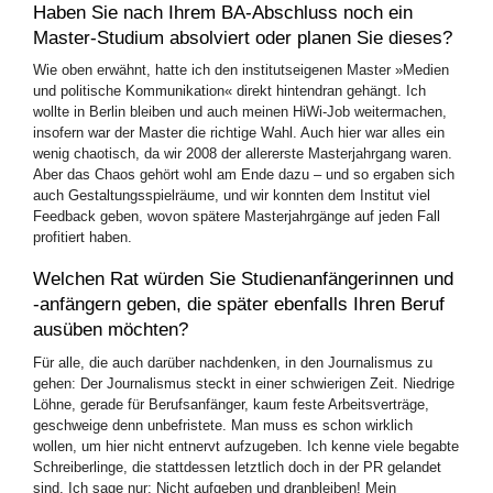
Haben Sie nach Ihrem BA-Abschluss noch ein
Master-Studium absolviert oder planen Sie dieses?
Wie oben erwähnt, hatte ich den institutseigenen Master »Medien
und politische Kommunikation« direkt hintendran gehängt. Ich
wollte in Berlin bleiben und auch meinen HiWi-Job weitermachen,
insofern war der Master die richtige Wahl. Auch hier war alles ein
wenig chaotisch, da wir 2008 der allererste Masterjahrgang waren.
Aber das Chaos gehört wohl am Ende dazu – und so ergaben sich
auch Gestaltungsspielräume, und wir konnten dem Institut viel
Feedback geben, wovon spätere Masterjahrgänge auf jeden Fall
profitiert haben.
Welchen Rat würden Sie Studienanfängerinnen und
-anfängern geben, die später ebenfalls Ihren Beruf
ausüben möchten?
Für alle, die auch darüber nachdenken, in den Journalismus zu
gehen: Der Journalismus steckt in einer schwierigen Zeit. Niedrige
Löhne, gerade für Berufsanfänger, kaum feste Arbeitsverträge,
geschweige denn unbefristete. Man muss es schon wirklich
wollen, um hier nicht entnervt aufzugeben. Ich kenne viele begabte
Schreiberlinge, die stattdessen letztlich doch in der PR gelandet
sind. Ich sage nur: Nicht aufgeben und dranbleiben! Mein