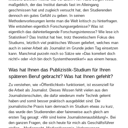
maßgeblich, der das Institut damals fast im Alleingang
geschmissen hat und zugleich versucht hat, den Studierenden
dennoch ein gutes Gefühl zu geben. In seinen
Methodenvorlesungen lernte man die Welt kritisch zu hinterfragen.
Wie entstehen eigentlich Forschungsergebnisse? Was ist
eigentlich das dahinterliegende Forschungsinteresse? Wie lese ich
Statistiken? Das Institut hat hier, trotz theoretischem Fokus des
Studiums, letztlich viel praktisches Wissen geliefert, welches man
auch in seiner Arbeit als Journalist im Grunde jeden Tag einsetzen
kann. Manchmal purzeln noch so Sätze wie »Das korreliert doch
nicht!« oder »Ich bin doch Systemtheoretiker!« aus einem heraus.
Was hat Ihnen das Publizistik-Studium für Ihren
späteren Beruf gebracht? Was hat Ihnen gefehlt?
Zu verstehen, wie »Öffentlichkeit« funktioniert, ist essenziell für
die Arbeit als Journalist. Dieses Wissen fehlt vielen aus den
Journalistenschulen, die dafür wiederum mehr Technik gelernt
haben und somit besser praktisch ausgebildet sind. Die
journalistische Praxis kam demnach im Studium etwas zu kurz,
das wurde den Studierenden aber fairerweise auch gleich am
ersten Tag gesagt: »Wir sind keine Journalistenausbildung!«. Bei
den ganzen Fragen, die sich heute für mich als Geschäftsführer