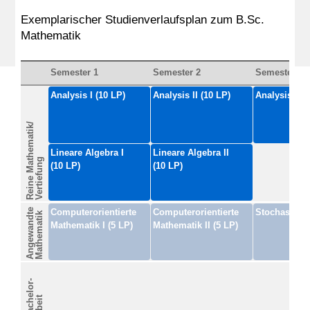
Exemplarischer Studienverlaufsplan zum B.Sc.
Mathematik
Semester 1
Semester 2
Semester 3
Analysis I (10 LP)
Analysis II (10 LP)
Analysis III 
Reine Mathematik/
Lineare Algebra I
Lineare Algebra II
Vertiefung
(10 LP)
(10 LP)
Angewandte
Computerorientierte
Computerorientierte
Stochastik I 
Mathematik
Mathematik I (5 LP)
Mathematik II (5 LP)
Bachelor-
arbeit