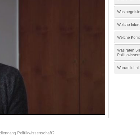
Was begeister
Welche Inter
Welche Kompe
Was raten Sie
Politikwissens
Warum lohnt e
iengang Politikwissenschaft?