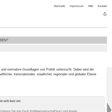
Startseite
Impressum
Hilfe
Kontakt
BEN?
e und normative Grundlagen von Politik untersucht. Dabei wird die
tlicher, transnationaler, staatlicher, regionaler und globaler Ebene
Sie sich kurz vor.
erisieren Sie das Fach Politikwissenschaft kurz und knapp.