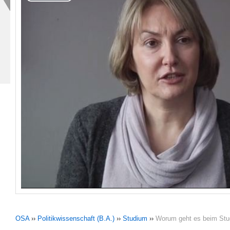
Play
Video
OSA
››
Politikwissenschaft (B.A.)
››
Studium
››
Worum geht es beim Stud