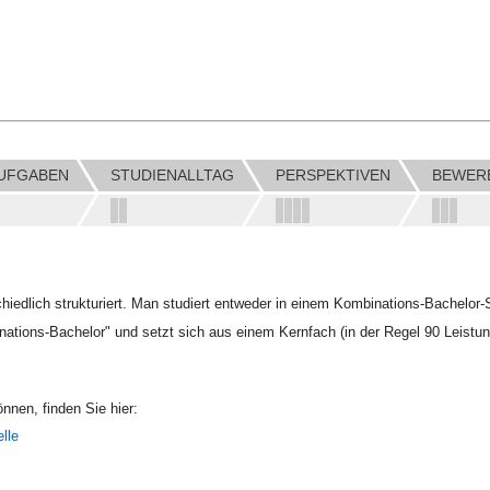
AUFGABEN
STUDIENALLTAG
PERSPEKTIVEN
BEWER
iedlich strukturiert. Man studiert entweder in einem Kombinations-Bachelor
binations-Bachelor" und setzt sich aus einem Kernfach (in der Regel 90 Lei
nnen, finden Sie hier:
lle