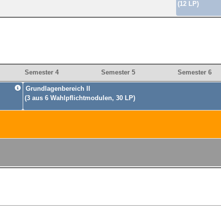
(12 LP)
Semester 4
Semester 5
Semester 6
Grundlagenbereich II
(3 aus 6 Wahlpflichtmodulen, 30 LP)