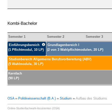
Kombi-Bachelor
Semester 1
Semester 2
Semester 3
Einführungsbereich
Grundlagenbereich I
(1 Pflichtmodul, 10 LP)
(2 von 3 Wahlpflichtmodulen, 20 LP)
Studienbereich Allgemeine Berufsvorbereitung (ABV)
(5 Wahlmodule, 30 LP)
Kernfach
(90 LP)
OSA
››
Politikwissenschaft (B.A.)
››
Studium
››
Aufbau des Studiums
Online-Studienfachwahl-Assistenten (OSA)