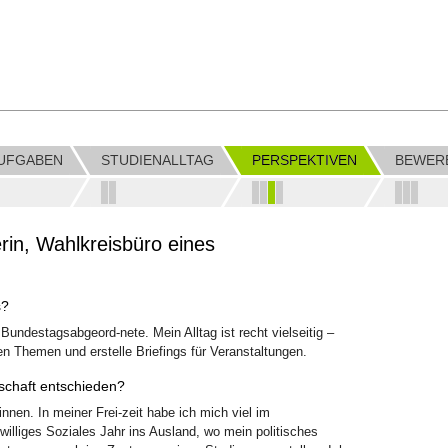
AUFGABEN
STUDIENALLTAG
PERSPEKTIVEN
BEWER
erin, Wahlkreisbüro eines
s?
 Bundestagsabgeord-nete. Mein Alltag ist recht vielseitig –
en Themen und erstelle Briefings für Veranstaltungen.
nschaft entschieden?
innen. In meiner Frei-zeit habe ich mich viel im
iwilliges Soziales Jahr ins Ausland, wo mein politisches