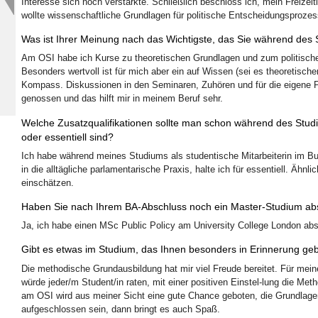
Interesse sich noch verstärkte. Schließlich beschloss ich, mein Freizei
wollte wissenschaftliche Grundlagen für politische Entscheidungsprozes
Was ist Ihrer Meinung nach das Wichtigste, das Sie während des S
Am OSI habe ich Kurse zu theoretischen Grundlagen und zum politischen
Besonders wertvoll ist für mich aber ein auf Wissen (sei es theoretischer
Kompass. Diskussionen in den Seminaren, Zuhören und für die eigene 
genossen und das hilft mir in meinem Beruf sehr.
Welche Zusatzqualifikationen sollte man schon während des Studiu
oder essentiell sind?
Ich habe während meines Studiums als studentische Mitarbeiterin im Bun
in die alltägliche parlamentarische Praxis, halte ich für essentiell. Ähnl
einschätzen.
Haben Sie nach Ihrem BA-Abschluss noch ein Master-Studium abso
Ja, ich habe einen MSc Public Policy am University College London abso
Gibt es etwas im Studium, das Ihnen besonders in Erinnerung geb
Die methodische Grundausbildung hat mir viel Freude bereitet. Für meinen 
würde jeder/m Student/in raten, mit einer positiven Einstel-lung die Meth
am OSI wird aus meiner Sicht eine gute Chance geboten, die Grundlagen 
aufgeschlossen sein, dann bringt es auch Spaß.