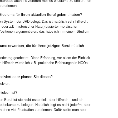
tinteresse auch ins Zentrum meines Studiums zu stellen. Ich
se erlernen.
tudiums für Ihren aktuellen Beruf gelernt haben?
 System der BRD belegt. Das ist natürlich sehr hilfreich.
 oder z.B. historischer Natur) basierter moralischer
Positionen argumentieren: das habe ich in meinem Studium
ms erwerben, die für Ihren jetzigen Beruf nützlich
destag gearbeitet. Diese Erfahrung, vor allem der Einblick
ich hilfreich würde ich z.B. praktische Erfahrungen in NGOs
lviert oder planen Sie dieses?
lviert.
lieben ist?
Beruf ist sie nicht essentiell, aber hilfreich – und ich
odenkurse zu belegen. Natürlich liegt es nicht jeder/m, aber
ohne viel Frustration zu erlernen. Dafür sollte man aber