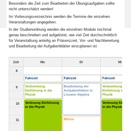
Besonders die Zeit zum Bearbeiten der Übungsaufgaben sollte
nicht unterschätzt werden!
Im Vorlesungsverzeichnis werden die Termine der einzelnen
Veranstaltungen angegeben.
In der Studienordnung werden die einzelnen Module nochmal
genau beschrieben und aufgelistet, wie viel Zeit durchschnittlich
für Veranstaltung anteilig an Präsenzzeit, Vor- und Nachbereitung
und Bearbeitung der Aufgabenblätter einzuplanen ist.
Zeit
Mo
Di
Mi
8
Fahrzeit
Fahrzeit
Fahrzeit
Vorbereitung
Bearbeitung der
Vorbereitung
9
Einführung in die
Aufgabenblätter in
Einführung in die
Physik
Linearer Algebra
Physik
Vorlesung Einführung
Vorlesung Einfüh
10
in die Physik
in die Physik
Mensa
11