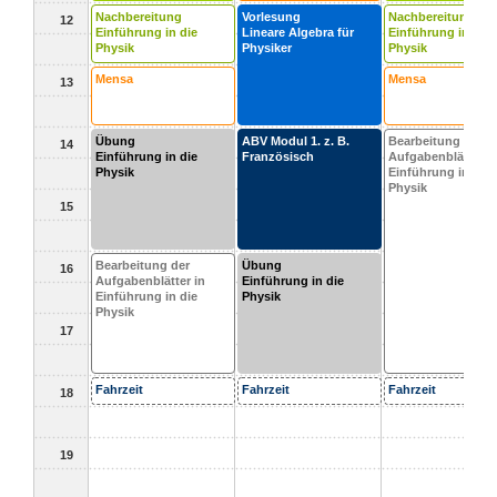
Nachbereitung
Vorlesung
Nachbereitung
12
Einführung in die
Lineare Algebra für
Einführung in die
Physik
Physiker
Physik
Mensa
Mensa
13
Übung
ABV Modul 1. z. B.
Bearbeitung der
14
Einführung in die
Französisch
Aufgabenblätter i
Physik
Einführung in die
Physik
15
Bearbeitung der
Übung
16
Aufgabenblätter in
Einführung in die
Einführung in die
Physik
Physik
17
Fahrzeit
Fahrzeit
Fahrzeit
18
19