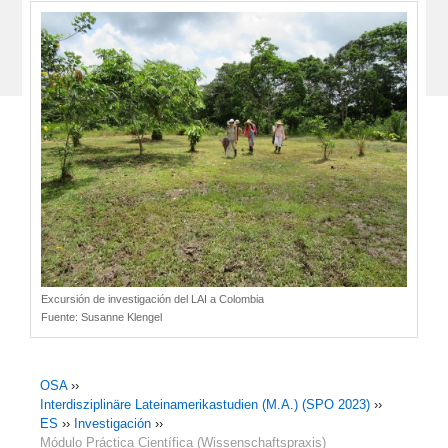
Excursión de investigación del LAI a Colombia
Fuente:
Susanne Klengel
OSA
››
Interdisziplinäre Lateinamerikastudien (M.A.) (SPO 2023)
››
ES
››
Investigación
››
Módulo Práctica Científica (Wissenschaftspraxis)