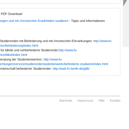
ls PDF-Download
ungen und mit chronischen Krankheiten studieren
- Tipps und Informationen
 Studierenden mit Behinderung und mit chronischen Erkrankungen:
http://www.fu-
vice/behinderung/index.html
 für blinde und sehbehinderte Studierende:
http://www.fu-
vice/blind/index.html
beratung der Studentenwerkes:
http://www.fu-
nrichtungen/service/studierende/studentenwerk/behinderte-studwerk/index.html
meinschaft behinderter Studierender:
http://web.fu-berlin.de/gdb/
Startseite
Impressum
Hilfe
Kontakt