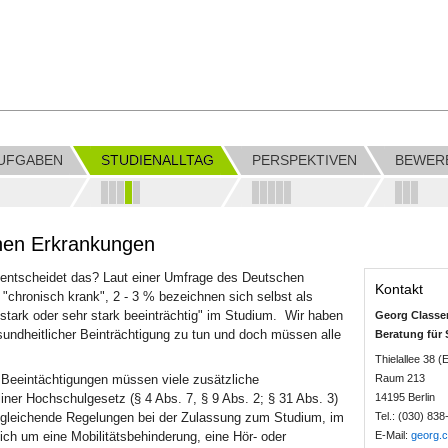
AUFGABEN
STUDIENALLTAG
PERSPEKTIVEN
BEWER
chen Erkrankungen
r entscheidet das? Laut einer Umfrage des Deutschen
Kontakt
chronisch krank", 2 - 3 % bezeichnen sich selbst als
stark oder sehr stark beeinträchtig" im Studium. Wir haben
Georg Classe
sundheitlicher Beinträchtigung zu tun und doch müssen alle
Beratung für
Thielallee 38 
 Beeintächtigungen müssen viele zusätzliche
Raum 213
ner Hochschulgesetz (§ 4 Abs. 7, § 9 Abs. 2; § 31 Abs. 3)
14195 Berlin
sgleichende Regelungen bei der Zulassung zum Studium, im
Tel.: (030) 83
ch um eine Mobilitätsbehinderung, eine Hör- oder
E-Mail:
georg.c