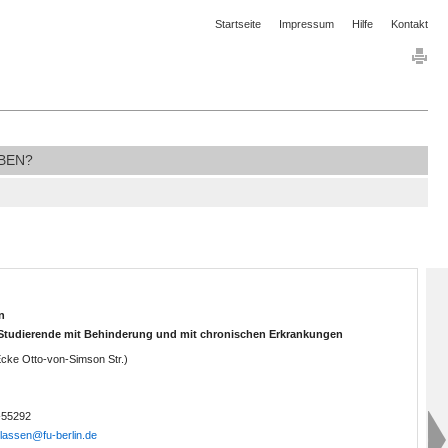
Startseite
Impressum
Hilfe
Kontakt
BEN?
n
 Studierende mit Behinderung und mit chronischen Erkrankungen
(Ecke Otto-von-Simson Str.)
8-55292
lassen@fu-berlin.de