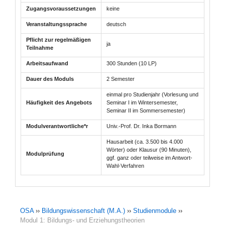
Zugangsvoraussetzungen
keine
Veranstaltungssprache
deutsch
Pflicht zur regelmäßigen
ja
Teilnahme
Arbeitsaufwand
300 Stunden (10 LP)
Dauer des Moduls
2 Semester
einmal pro Studienjahr (Vorlesung und
Häufigkeit des Angebots
Seminar I im Wintersemester,
Seminar II im Sommersemester)
Modulverantwortliche*r
Univ.-Prof. Dr. Inka Bormann
Hausarbeit (ca. 3.500 bis 4.000
Wörter) oder Klausur (90 Minuten),
Modulprüfung
ggf. ganz oder teilweise im Antwort-
Wahl-Verfahren
OSA
››
Bildungswissenschaft (M.A.)
››
Studienmodule
››
Modul 1: Bildungs- und Erziehungstheorien