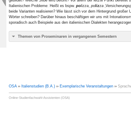
gebildet? Welche Silbe wird betont? Vor allem der letzte Punkt bereitet
Italienischen Probleme: Heißt es bspw.
po
lizza
,
po
liz
za
‚Versicherungsp
beide Varianten realisieren? Wie lässt sich vor dem Hintergrund großer 
Wörter schreiben? Darüber hinaus beschäftigen wir uns mit Intonations
sporadisch auch Beispiele aus den italienischen Dialekten herangezoge
Themen von Proseminaren in vergangenen Semestern
Morphologie des Italienischen
Semantik des Italienischen
Syntax des Italienischen
Mentales Lexikon
Sardisch
In jedem Semester gibt es außerdem eine Auswahl an sprachenübergr
Italienstudien offen stehen.
OSA
››
Italienstudien (B.A.)
››
Exemplarische Veranstaltungen
››
Sprachw
Online-Studienfachwahl-Assistenten (OSA)