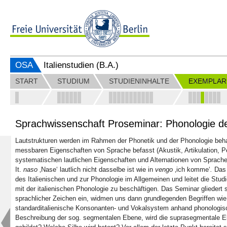
OSA
Italienstudien (B.A.)
START
STUDIUM
STUDIENINHALTE
EXEMPLAR
Sprachwissenschaft Proseminar: Phonologie de
Lautstrukturen werden im Rahmen der Phonetik und der Phonologie beha
messbaren Eigenschaften von Sprache befasst (Akustik, Artikulation, Pe
systematischen lautlichen Eigenschaften und Alternationen von Sprache
It.
naso
‚Nase‘ lautlich nicht dasselbe ist wie in
vengo
‚ich komme‘
.
Das 
des Italienischen und zur Phonologie im Allgemeinen und leitet die Stu
mit der italienischen Phonologie zu beschäftigen. Das Seminar gliedert s
sprachlicher Zeichen ein, widmen uns dann grundlegenden Begriffen w
standarditalienische Konsonanten- und Vokalsystem anhand phonologis
Beschreibung der sog. segmentalen Ebene, wird die suprasegmentale Eb