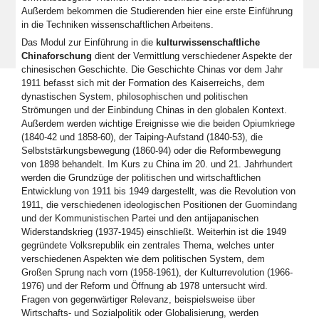
Außerdem bekommen die Studierenden hier eine erste Einführung
in die Techniken wissenschaftlichen Arbeitens.
Das Modul zur Einführung in die
kulturwissenschaftliche
Chinaforschung
dient der Vermittlung verschiedener Aspekte der
chinesischen Geschichte. Die Geschichte Chinas vor dem Jahr
1911 befasst sich mit der Formation des Kaiserreichs, dem
dynastischen System, philosophischen und politischen
Strömungen und der Einbindung Chinas in den globalen Kontext.
Außerdem werden wichtige Ereignisse wie die beiden Opiumkriege
(1840-42 und 1858-60), der Taiping-Aufstand (1840-53), die
Selbststärkungsbewegung (1860-94) oder die Reformbewegung
von 1898 behandelt. Im Kurs zu China im 20. und 21. Jahrhundert
werden die Grundzüge der politischen und wirtschaftlichen
Entwicklung von 1911 bis 1949 dargestellt, was die Revolution von
1911, die verschiedenen ideologischen Positionen der Guomindang
und der Kommunistischen Partei und den antijapanischen
Widerstandskrieg (1937-1945) einschließt. Weiterhin ist die 1949
gegründete Volksrepublik ein zentrales Thema, welches unter
verschiedenen Aspekten wie dem politischen System, dem
Großen Sprung nach vorn (1958-1961), der Kulturrevolution (1966-
1976) und der Reform und Öffnung ab 1978 untersucht wird.
Fragen von gegenwärtiger Relevanz, beispielsweise über
Wirtschafts- und Sozialpolitik oder Globalisierung, werden