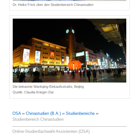
Dr. Heike Frick über den Studienbereich Chinastudien
Die bekannte Wanfujing-Einkaufsstraße, Beijing
Quelle:
Claudia Krieger-Dai
OSA
››
Chinastudien (B.A.)
››
Studienbereiche
››
Studienbereich Chinastudien
Online-Studienfachwahl-Assistenten (OSA)