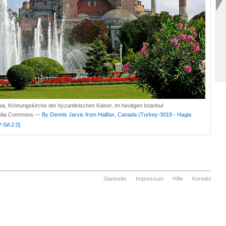
ia, Krönungskirche der byzantinischen Kaiser, im heutigen Istanbul
edia Commons —
By Dennis Jarvis from Halifax, Canada (Turkey-3019 - Hagia
-SA 2.0]
Startseite
Impressum
Hilfe
Kontakt