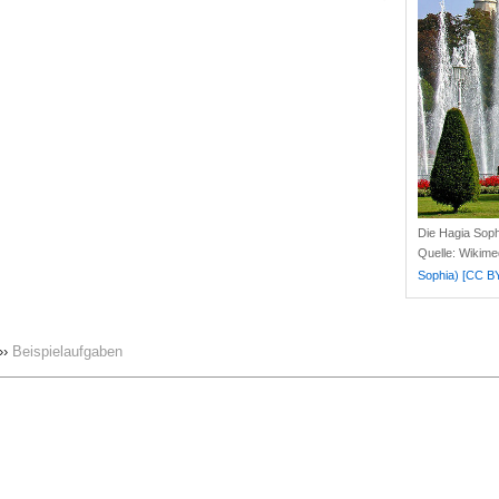
Die Hagia Soph
Quelle:
Wikim
Sophia)
[CC BY
››
Beispielaufgaben