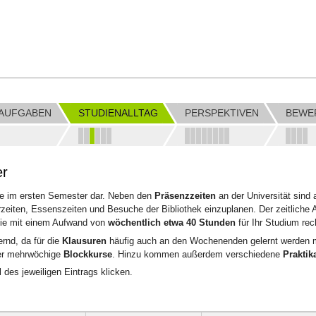
LAUFGABEN
STUDIENALLTAG
PERSPEKTIVEN
BEWE
er
che im ersten Semester dar. Neben den
Präsenzzeiten
an der Universität sind
eiten, Essenszeiten und Besuche der Bibliothek einzuplanen. Der zeitliche Au
Sie mit einem Aufwand von
wöchentlich etwa 40 Stunden
für Ihr Studium rec
rnd, da für die
Klausuren
häufig auch an den Wochenenden gelernt werden m
oder mehrwöchige
Blockkurse
. Hinzu kommen außerdem verschiedene
Praktik
 des jeweiligen Eintrags klicken.