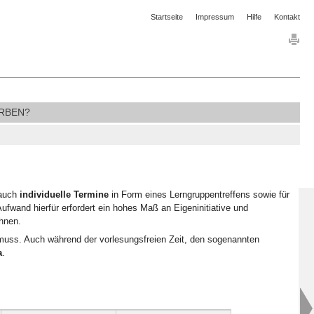
Startseite
Impressum
Hilfe
Kontakt
RBEN?
 auch
individuelle Termine
in Form eines Lerngruppentreffens sowie für
fwand hierfür erfordert ein hohes Maß an Eigeninitiative und
hnen.
uss. Auch während der vorlesungsfreien Zeit, den sogenannten
a
.