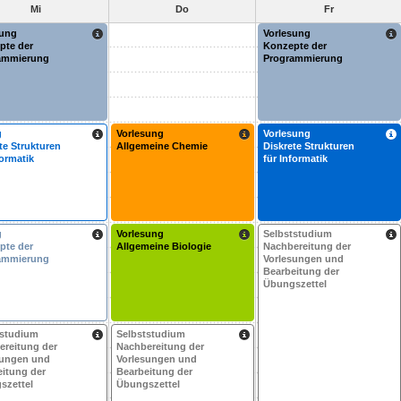
Mi
Do
Fr
sung
Vorlesung
pte der
Konzepte der
ammierung
Programmierung
g
Vorlesung
Vorlesung
te Strukturen
Allgemeine Chemie
Diskrete Strukturen
formatik
für Informatik
g
Vorlesung
Selbststudium
pte der
Allgemeine Biologie
Nachbereitung der
ammierung
Vorlesungen und
Bearbeitung der
Übungszettel
tstudium
Selbststudium
ereitung der
Nachbereitung der
sungen und
Vorlesungen und
itung der
Bearbeitung der
szettel
Übungszettel