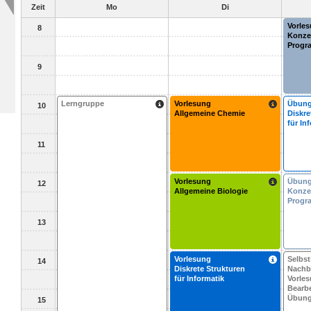
Zeit
Mo
Di
Vorle
8
Konze
Progr
9
Lerngruppe
Vorlesung
Übun
10
Allgemeine Chemie
Diskre
für In
11
Vorlesung
Übun
12
Allgemeine Biologie
Konze
Progr
13
Vorlesung
Selbs
14
Diskrete Strukturen
Nachb
für Informatik
Vorle
Bearbe
Übung
15