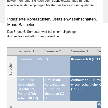
bekommen, sind Sie nach dem Bachelorabschluss für einen
anschließenden einjährigen Master der Koreastudien qualifiziert.
Integrierte Koreastudien/Ostasienwissenschaften,
Mono-Bachelor
Das 5. und 6. Semester wird bei einem einjährigen
Auslandsaufenthalt in Seoul absolviert.
Semester 1
Semester 2
Semester 3
Semest
Koreanisch I (15 LP)
Koreanisch II (15 LP)
Sprache
Einf. in die
Einf. in die
Aufbaumodul: Einführun
Koreastudien:
Koreastudien:
wissenschaftliche Kore
Geschichte,
Kultur und
(15 LP)
Politik & Wirt-
Methoden (10
schaft (10 LP)
LP)
Vorber