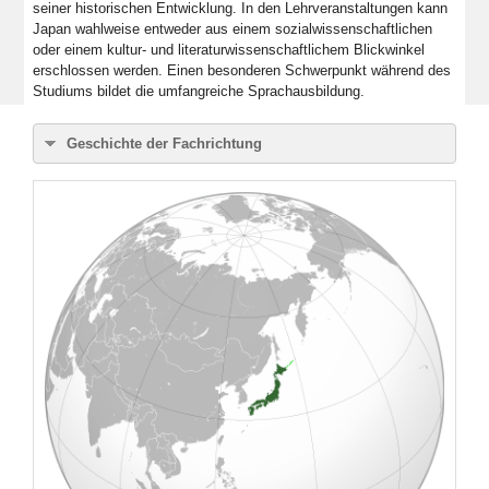
seiner historischen Entwicklung. In den Lehrveranstaltungen kann
Japan wahlweise entweder aus einem sozialwissenschaftlichen
oder einem kultur- und literaturwissenschaftlichem Blickwinkel
erschlossen werden. Einen besonderen Schwerpunkt während des
Studiums bildet die umfangreiche Sprachausbildung.
Geschichte der Fachrichtung
Die Japanologie existiert an der Freien Universität bereits seit
1958. Es sollten jedoch noch rund zehn Jahre vergehen, bis
das Ostasiatische Seminar (OAS), das die Fachrichtungen
Sinologie und Japanologie umfasste, gegründet wurde.
Obwohl die Japanologie noch recht jung war, lehrten bereits
bekannte Persönlichkeiten wie der Kultur- und
Literaturwissenschaftler Katō Shūichi am OAS. Der Aufstieg
Japans zu einer globalen Wirtschaftsmacht trug dazu bei, dass
Mitte der Achtziger Jahre die Zahl der Studienanfänger bereits
die Hundert überschritt. Um die Japanologie breiter
aufzustellen, wurde ab dieser Zeit auch der
sozialwissenschaftliche Schwerpunkt ausgebaut. Heute gehört
die Japanologie der FU mit fünf lehrenden Professorinnen und
einem exzellenten internationalen Netzwerk zu den wichtigsten
in Deutschland.