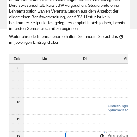
Berufswissenschaft, kurz LBW vorgesehen. Studierende ohne
Lehramtsoption wählen Veranstaltungen aus dem Angebot der
allgemeinen Berufsvorbereitung, der ABV. Hierfür ist kein
bestimmter Zeitpunkt festgelegt; es empfiehlt sich jedoch, bereits
im ersten Semester damit zu beginnen.
Weiterführende Informationen erhalten Sie, indem Sie auf das
im jeweiligen Eintrag klicken.
Zeit
Mo
Di
Mi
8
9
10
Einführungssemin
Sprachwissenscha
11
ABV Modul
Veranstaltung
12