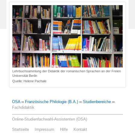
Lehrbuchsammlung der Didaktik der romanischen Sprachen an der Freien
Universität Berlin
Quelle:
Helene Pachale
OSA
››
Französische Philologie (B.A.)
››
Studienbereiche
››
Fachdidaktik
Online-Studienfachwahl-Assistenten (OSA)
Startseite
Impressum
Hilfe
Kontakt