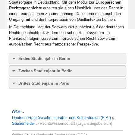
Staatsorgane in Deutschland. Mit dem Modul zur
Europäischen
Rechtsgeschichte
erhalten sie einen Überblick über das Recht in
einem europäischen Zusammenhang. Dabei lernen sie auch den
Umgang mit und die Interpretation von Quellentexten kennen.
In Deutschland liegt der Schwerpunkt zunächst auf der deutschen
Rechtsgeschichte bzw. dem deutschen Rechtssystem. In
Frankreich folgen Kurse zum französischen Recht sowie zum
europäischen Recht aus französischer Perspektive.
Erstes Studienjahr in Berlin
Im ersten Studienjahr bekommen Sie in dem Modul
Zweites Studienjahr in Berlin
Einführung in das Öffentliche Recht
einen ersten Einblick in
das deutsche Rechtssystem. In diesem Modul wird eine
Im zweiten Studienjahr werden die Kenntnisse der
Drittes Studienjahr in Paris
Vorlesung und eine Übung belegt. In der
Vorlesung
lernen Sie
Rechtswissenschaft in zwei Modulen vertieft.
die tragenden Staatsprinzipien, die Funktionsweisen und
Im dritten Studienjahr belegen Sie Veranstaltungen der
Im Modul
Römisches Recht und Europäische
Kompetenzen der Staatsorgane sowie die staatlichen
Rechtswissenschaft an der Université Sorbonne Nouvelle Paris
Rechtsgeschichte
belegen Sie zwei Vorlesungen und zwei
Funktionen kennen. In der
Übung
werden Übungsfälle gelöst.
III. Neben einer Veranstaltung zum
Europarecht
und zum
Übungen. In den
Vorlesungen
bekommen Sie einen Einblick
OSA
Öffentlichen Recht
››
belegen Sie auch einen Kurs zum
in die Europäische Rechtsgeschichte mit besonderem
Deutsch-Französische Literatur- und Kulturstudien (B.A.)
Kulturrecht
. Damit wird im Ergänzungsbereich
››
Schwerpunkt auf dem römischen Recht und der deutschen
Studienfelder
Rechtswissenschaft auch eine eher
››
Rechtswissenschaft (Ergänzungsbereich)
praxisorientierte
Rechts- und Verfassungsgeschichte. In den
Übungen
Perspektive
eingenommen, die vorbereitend für Tätigkeiten im
beschäftigen Sie sich mit Quellentexten und lernen, sich
Kulturbereich oder in internationalen Organisationen wirkt.