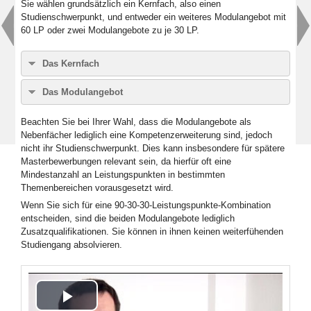
Sie wählen grundsätzlich ein Kernfach, also einen
Studienschwerpunkt, und entweder ein weiteres Modulangebot mit
60 LP oder zwei Modulangebote zu je 30 LP.
Das Kernfach
Das Kernfach bildet Ihren Studienschwerpunkt. Es besteht aus
Das Modulangebot
Pflicht- und Wahlpflichtmodulen im Umfang von mindestens 90
Leistungspunkten. Am Ende Ihres Studiums fertigen Sie im
Modulangebote sind Bestandteile des Kombibachelors. Das
Beachten Sie bei Ihrer Wahl, dass die Modulangebote als
Kernfach Ihre wissenschaftliche Abschlussarbeit an: die
Kernfach wird entweder mit einem 60-LP-Modulangebot oder
Nebenfächer lediglich eine Kompetenzerweiterung sind, jedoch
Bachelorarbeit, die ca. 25 Seiten umfasst und meistens
mit je zwei 30-LP-Modulangeboten kombiniert. Ein
nicht ihr Studienschwerpunkt. Dies kann insbesondere für spätere
innerhalb von acht Wochen erstellt werden muss (Einzelheiten
Modulangebot ist ergänzend zu Ihrem Kernfach gedacht und
Masterbewerbungen relevant sein, da hierfür oft eine
stehen in der Studien- und Prüfungsordnung).
erweitert Ihre Kompetenzen in einem oder zwei zusätzlichen
Mindestanzahl an Leistungspunkten in bestimmten
Studiengebieten.
Themenbereichen vorausgesetzt wird.
Wenn Sie sich für eine 90-30-30-Leistungspunkte-Kombination
entscheiden, sind die beiden Modulangebote lediglich
Zusatzqualifikationen. Sie können in ihnen keinen weiterfühenden
Studiengang absolvieren.