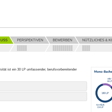
LUSS
PERSPEKTIVEN
BEWERBEN
NÜTZLICHES & K
sität ist ein 30 LP umfassender, berufsvorbereitender
obligatorisches Berufspraktikum sowie Module, die man je
 fachnahen Zusatzqualifikationen auswählen kann.
rende in die Grundfragen von Erziehung, Bildung und
erschließen und lernen, ihre Praxiserfahrungen