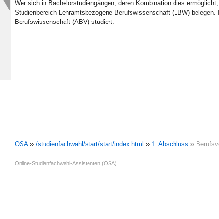
(moderne) Fremdsprachen
Wer sich in Bachelorstudiengängen, deren Kombination dies ermöglicht,
theoriegeleitet zu reflektieren.
Informations- und Medienkompetenz
Studienbereich Lehramtsbezogene Berufswissenschaft (LBW) belegen. In
Siehe
Studien- und Prüfungsordnung LBW
Gender- und Diversity-Kompetenz
Berufswissenschaft (ABV) studiert.
Organisations- und Managementkompetenz
Weitere Informationen:
Bachelor- und Masterstudium mit Lehramtsopt
Personale und sozial-kommunikative Kompetenzen
Fachnahe Zusatzqualifikationen
Berufspraktikum
Siehe
Studien- und Prüfungsordnungen
und
Allgemeine Informationen
OSA
››
/studienfachwahl/start/start/index.html
››
1. Abschluss
››
Berufsv
Online-Studienfachwahl-Assistenten (OSA)