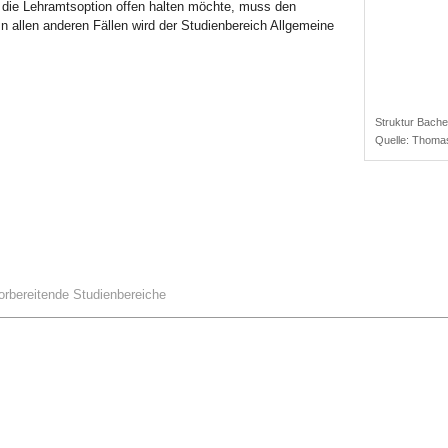
 die Lehramtsoption offen halten möchte, muss den
 allen anderen Fällen wird der Studienbereich Allgemeine
ion
Struktur Bach
Quelle:
Thomas
 zum Studienbereich ABV
.
orbereitende Studienbereiche