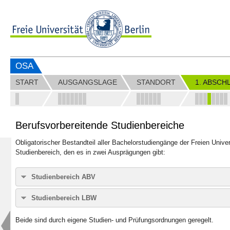
OSA
START
AUSGANGSLAGE
STANDORT
1. ABSCH
Berufsvorbereitende Studienbereiche
Obligatorischer Bestandteil aller Bachelorstudiengänge der Freien Univer
Studienbereich, den es in zwei Ausprägungen gibt:
Studienbereich ABV
Der Studienbereich Allgemeine Berufsvorbereitung (ABV) umfasst ein 
Studienbereich LBW
nach Studienordnung aus den folgenden Kompetenzbereichen oder aus
Der Bereich Lehramtsbezogene Berufswissenschaft (LBW) führt Studie
ABV-Kompetenzbereiche
Beide sind durch eigene Studien- und Prüfungsordnungen geregelt.
Schule ein. Dabei sollen sich die Studierenden das Berufsfeld Schule 