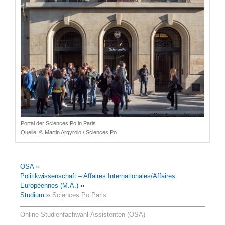
Portal der Sciences Po in Paris
Quelle:
© Martin Argyrolo / Sciences Po
OSA
››
Politikwissenschaft – Affaires Internationales/Affaires
Européennes (M.A.)
››
Studium
››
Sciences Po Paris
Online-Studienfachwahl-Assistenten (OSA)