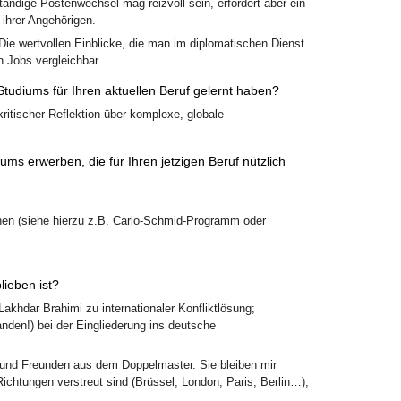
tändige Postenwechsel mag reizvoll sein, erfordert aber ein
ihrer Angehörigen.
 Die wertvollen Einblicke, die man im diplomatischen Dienst
n Jobs vergleichbar.
tudiums für Ihren aktuellen Beruf gelernt haben?
kritischer Reflektion über komplexe, globale
ms erwerben, die für Ihren jetzigen Beruf nützlich
ionen (siehe hierzu z.B. Carlo-Schmid-Programm oder
lieben ist?
hdar Brahimi zu internationaler Konfliktlösung;
anden!) bei der Eingliederung ins deutsche
n und Freunden aus dem Doppelmaster. Sie bleiben mir
Richtungen verstreut sind (Brüssel, London, Paris, Berlin…),