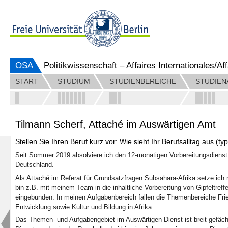
OSA
Politikwissenschaft – Affaires Internationales/A
START
STUDIUM
STUDIENBEREICHE
STUDIEN
Tilmann Scherf, Attaché im Auswärtigen Amt
Stellen Sie Ihren Beruf kurz vor: Wie sieht Ihr Berufsalltag aus (typ
Seit Sommer 2019 absolviere ich den 12-monatigen Vorbereitungsdienst
Deutschland.
Als Attaché im Referat für Grundsatzfragen Subsahara-Afrika setze ich 
bin z.B. mit meinem Team in die inhaltliche Vorbereitung von Gipfeltref
eingebunden. In meinen Aufgabenbereich fallen die Themenbereiche Frie
Entwicklung sowie Kultur und Bildung in Afrika.
Das Themen- und Aufgabengebiet im Auswärtigen Dienst ist breit gefä