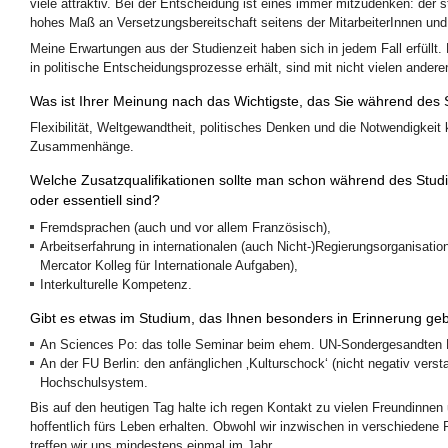
viele attraktiv. Bei der Entscheidung ist eines immer mitzudenken: der s
hohes Maß an Versetzungsbereitschaft seitens der MitarbeiterInnen und 
Meine Erwartungen aus der Studienzeit haben sich in jedem Fall erfüllt.
in politische Entscheidungsprozesse erhält, sind mit nicht vielen andere
Was ist Ihrer Meinung nach das Wichtigste, das Sie während des S
Flexibilität, Weltgewandtheit, politisches Denken und die Notwendigkeit 
Zusammenhänge.
Welche Zusatzqualifikationen sollte man schon während des Studiu
oder essentiell sind?
Fremdsprachen (auch und vor allem Französisch),
Arbeitserfahrung in internationalen (auch Nicht-)Regierungsorganisat
Mercator Kolleg für Internationale Aufgaben),
Interkulturelle Kompetenz.
Gibt es etwas im Studium, das Ihnen besonders in Erinnerung geb
An Sciences Po: das tolle Seminar beim ehem. UN-Sondergesandten Lak
An der FU Berlin: den anfänglichen ‚Kulturschock‘ (nicht negativ verst
Hochschulsystem.
Bis auf den heutigen Tag halte ich regen Kontakt zu vielen Freundinne
hoffentlich fürs Leben erhalten. Obwohl wir inzwischen in verschiedene 
treffen wir uns mindestens einmal im Jahr.