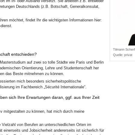
tort im In- oder Ausland versetzt. Sie arbeiten z.B. entweder
tretungen Deutschlands (z.B. Botschaft, Generalkonsulat,
ren möchtet, findet Ihr die wichtigsten Informationen hier:
dienst.
Tilmann Scherf
schaft entschieden?
Quelle:
privat
 Masterstudium auf zwei so tolle Städte wie Paris und Berlin
kademischen Orientierung, Lehre und Studentenschaft her
emen das Beste mitnehmen zu können.
essierten mich besonders sicherheitspolitische
sierung im Fachbereich „Sécurité Internationale“.
ben sich Ihre Erwartungen daran, ggf. aus Ihrer Zeit
iv mitgestalten zu können, hat mich durch meine
e Vielzahl von Berufen an unterschiedlichen Orten im
einerseits und Jobsicherheit andererseits ist sicherlich für