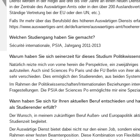
Dienst werden in der Regel alle drei bis vier Jahre an einen neuen Diens
in der Zentrale des Auswärtigen Amts oder in den über 200 Auslandsver
Ständige Vertretung bei der EU oder den UN, etc.).
Falls Ihr mehr über das Berufsbild des höheren Auswärtigen Diensts erfah
https://www.auswaertiges-amt.de/de/karriere/auswaertiges-amt/hoeherer-
Welchen Studiengang haben Sie gemacht?
Sécurité internationale, PSIA, Jahrgang 2011-2013
Warum haben Sie sich seinerzeit für dieses Studium Politikwissen
Natürlich reizte mich von vorne herein die Perspektive, ein zweijähriges
aufzuteilen. Auch sind Sciences Po Paris und die FU Berlin von ihrer a
sehr verschieden. Dies ermöglich den Studierenden, aus beiden Syst
Im Rahmen der Politikwissenschaften/Internationalen Beziehungen inter
Fragestellungen. Die PSIA der Sciences Po ermöglichte mir eine Speziali
Wann haben Sie sich für Ihren aktuellen Beruf entschieden und ha
als Studierender erfüllt?
Der Wunsch, in meinem zukünftigen Beruf Außen- und Europapolitik akt
Studienzeit begleitet.
Der Auswärtige Dienst bietet dabei nicht nur den einen Job, sondern ein
Rahmen einer festen Beamtenposition. Diese Kombination von Flexibilität 