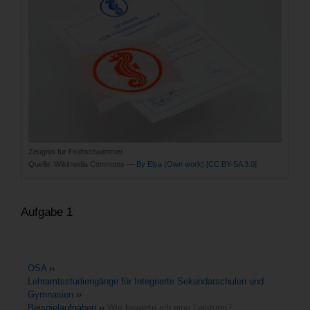
Zeugnis für Frühschwimmer
Quelle:
Wikimedia Commons —
By Elya (Own work)
[CC BY-SA 3.0]
Aufgabe 1
OSA
››
Lehramtsstudiengänge für Integrierte Sekundarschulen und
Gymnasien
››
Beispielaufgaben
››
Wie bewerte ich eine Leistung?