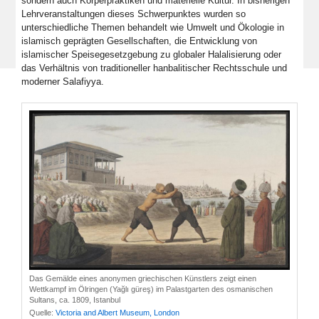
sondern auch Körperpraktiken und materielle Kultur. In bisherigen
Lehrveranstaltungen dieses Schwerpunktes wurden so
unterschiedliche Themen behandelt wie Umwelt und Ökologie in
islamisch geprägten Gesellschaften, die Entwicklung von
islamischer Speisegesetzgebung zu globaler Halalisierung oder
das Verhältnis von traditioneller hanbalitischer Rechtsschule und
moderner Salafiyya.
Das Gemälde eines anonymen griechischen Künstlers zeigt einen
Wettkampf im Ölringen (Yağlı güreş) im Palastgarten des osmanischen
Sultans, ca. 1809, Istanbul
Quelle:
Victoria and Albert Museum, London