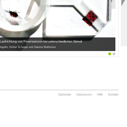
Laufrichtung von Feuerwanzen bei unterschiedlichen Stimuli
ogolin, Eshter Schuppe und Sabrina Mathesius
Startseite
Impressum
Hilfe
Kontakt