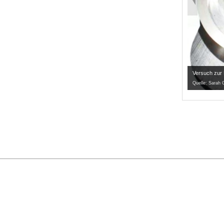
Versuch zur 
Quelle:
Sarah G