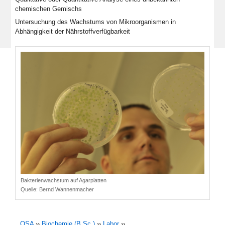
chemischen Gemischs
Untersuchung des Wachstums von Mikroorganismen in
Abhängigkeit der Nährstoffverfügbarkeit
Bakterienwachstum auf Agarplatten
Quelle:
Bernd Wannenmacher
OSA
››
Biochemie (B.Sc.)
››
Labor
››