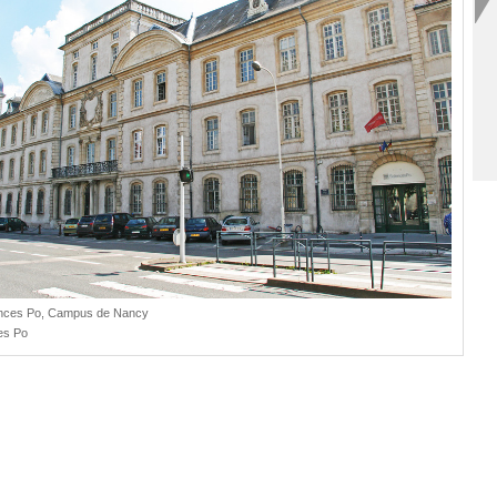
nces Po, Campus de Nancy
es Po