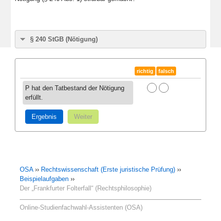
§ 240 StGB (Nötigung)
§ 240 StGB (Nötigung):
(1) Wer einen Menschen rechtswidrig mit Gewalt oder durch
richtig
falsch
Drohung mit einem empfindlichen Übel zu einer Handlung,
Duldung oder Unterlassung nötigt, wird mit bestraft.
P hat den Tatbestand der Nötigung
erfüllt.
Ergebnis
Weiter
OSA
››
Rechtswissenschaft (Erste juristische Prüfung)
››
Beispielaufgaben
››
Der „Frankfurter Folterfall“ (Rechtsphilosophie)
Online-Studienfachwahl-Assistenten (OSA)