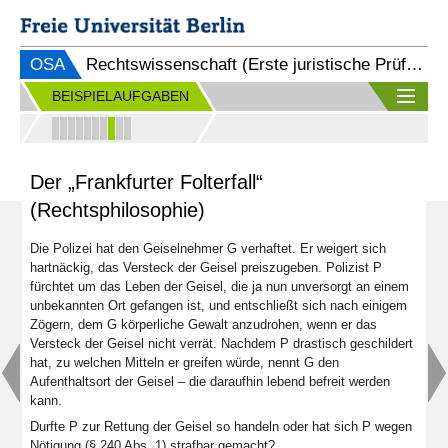
OSA
Rechtswissenschaft (Erste juristische Prüfung)
BEISPIELAUFGABEN
Der „Frankfurter Folterfall“
(Rechtsphilosophie)
Die Polizei hat den Geiselnehmer G verhaftet. Er weigert sich
hartnäckig, das Versteck der Geisel preiszugeben. Polizist P
fürchtet um das Leben der Geisel, die ja nun unversorgt an einem
unbekannten Ort gefangen ist, und entschließt sich nach einigem
Zögern, dem G körperliche Gewalt anzudrohen, wenn er das
Versteck der Geisel nicht verrät. Nachdem P drastisch geschildert
hat, zu welchen Mitteln er greifen würde, nennt G den
Aufenthaltsort der Geisel ‒ die daraufhin lebend befreit werden
kann.
Durfte P zur Rettung der Geisel so handeln oder hat sich P wegen
Nötigung (§ 240 Abs. 1) strafbar gemacht?