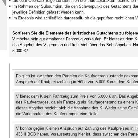
Die dem Obersatz folgende Definition stellt die abstrakten rechtlichen
Im Rahmen der Subsumtion, die den Schwerpunkt des Gutachtens darstel
jeweilige Definition gefasst werden kann.
Im Ergebnis wird schließlich dargestellt, ob die geprüften rechtlichen
Sortieren Sie die Elemente des juristischen Gutachtens zu folgen
V möchte sein gut erhaltenes Fahrzeug verkaufen. Er bietet es dem K 
das Angebot des V gerne an und freut sich über das Schnäppchen. Ha
5.000 €?
Folglich ist zwischen den Parteien ein Kaufvertrag zustande gekom
Anspruch auf Kaufpreiszahlung in Höhe von 5.000 € aus dem Kaufve
V bietet dem K sein Fahrzeug zum Preis von 5.000 € an. Das Angeb
des Kaufvertrages, da ein Fahrzeug als Kaufgegenstand zu einem Ka
dieses Angebot bezieht sich die Annahme des K. Weder seine Gemüt
die Wirksamkeit des Kaufvertrages eine Rolle.
V könnte gegen K einen Anspruch auf Zahlung des Kaufpreises in 
433 II BGB haben. Voraussetzung hier ist, dass zwischen den Parte