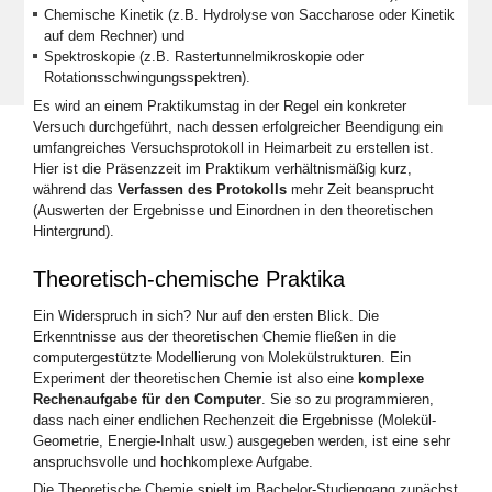
Chemische Kinetik (z.B. Hydrolyse von Saccharose oder Kinetik
auf dem Rechner) und
Spektroskopie (z.B. Rastertunnelmikroskopie oder
Rotationsschwingungsspektren).
Es wird an einem Praktikumstag in der Regel ein konkreter
Versuch durchgeführt, nach dessen erfolgreicher Beendigung ein
umfangreiches Versuchsprotokoll in Heimarbeit zu erstellen ist.
Hier ist die Präsenzzeit im Praktikum verhältnismäßig kurz,
während das
Verfassen des Protokolls
mehr Zeit beansprucht
(Auswerten der Ergebnisse und Einordnen in den theoretischen
Hintergrund).
Theoretisch-chemische Praktika
Ein Widerspruch in sich? Nur auf den ersten Blick. Die
Erkenntnisse aus der theoretischen Chemie fließen in die
computergestützte Modellierung von Molekülstrukturen. Ein
Experiment der theoretischen Chemie ist also eine
komplexe
Rechenaufgabe für den Computer
. Sie so zu programmieren,
dass nach einer endlichen Rechenzeit die Ergebnisse (Molekül-
Geometrie, Energie-Inhalt usw.) ausgegeben werden, ist eine sehr
anspruchsvolle und hochkomplexe Aufgabe.
Die Theoretische Chemie spielt im Bachelor-Studiengang zunächst