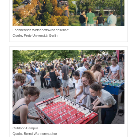
Fachbereich Wirtschaftswissenschaft
Quelle:
Freie Universität Berlin
Outdoor-Campus
Quelle:
Bernd Wannenmacher