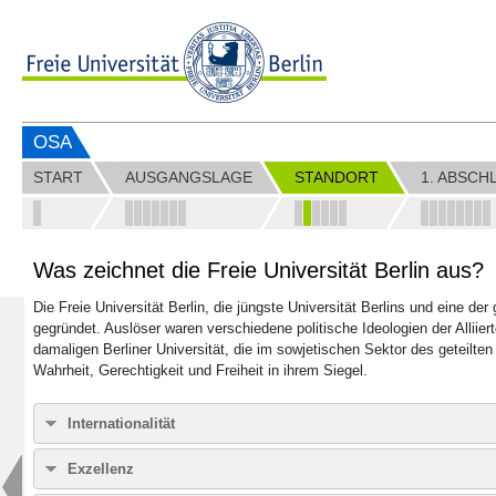
OSA
START
AUSGANGSLAGE
STANDORT
1. ABSCH
Was zeichnet die Freie Universität Berlin aus?
Die Freie Universität Berlin, die jüngste Universität Berlins und eine 
gegründet. Auslöser waren verschiedene politische Ideologien der Alliier
damaligen Berliner Universität, die im sowjetischen Sektor des geteilten B
Wahrheit, Gerechtigkeit und Freiheit in ihrem Siegel.
Internationalität
Die Freie Universität pflegt rund 100 Partnerschaften mit wissenscha
Exzellenz
Universitätspartnerschaften im Mobilitätsnetzwerk Erasmus und 45 Ins