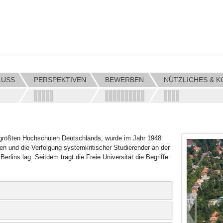
LUSS
PERSPEKTIVEN
BEWERBEN
NÜTZLICHES & K
der größten Hochschulen Deutschlands, wurde im Jahr 1948
ten und die Verfolgung systemkritischer Studierender an der
erlins lag. Seitdem trägt die Freie Universität die Begriffe
ftlichen Einrichtungen weltweit, hinzu kommen rund 330
titutspartnerschaften.