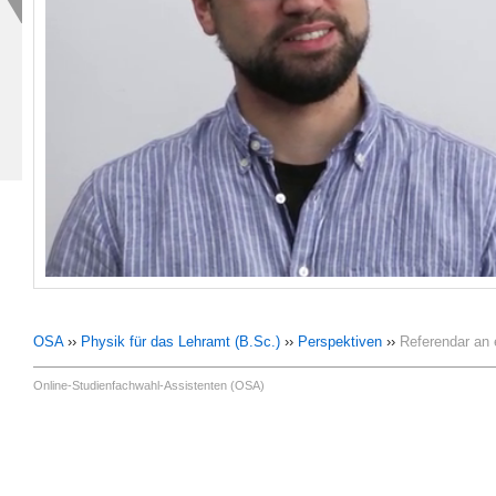
OSA
››
Physik für das Lehramt (B.Sc.)
››
Perspektiven
››
Referendar an
Online-Studienfachwahl-Assistenten (OSA)