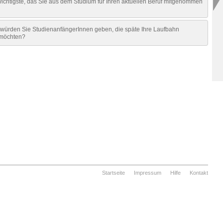
Wichtigste, das Sie aus dem Studium für Ihren aktuellen Beruf mitgenommen
würden Sie StudienanfängerInnen geben, die späte Ihre Laufbahn
 möchten?
Startseite
Impressum
Hilfe
Kontakt