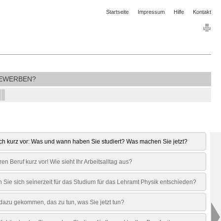
Startseite
Impressum
Hilfe
Kontakt
EWERBEN?
ich kurz vor: Was und wann haben Sie studiert? Was machen Sie jetzt?
ren Beruf kurz vor! Wie sieht Ihr Arbeitsalltag aus?
Sie sich seinerzeit für das Studium für das Lehramt Physik entschieden?
dazu gekommen, das zu tun, was Sie jetzt tun?