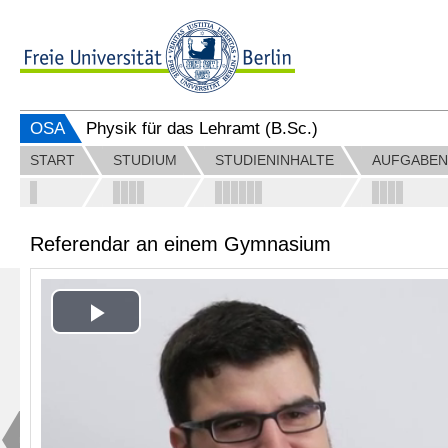
OSA
Physik für das Lehramt (B.Sc.)
START
STUDIUM
STUDIENINHALTE
AUFGABEN
Referendar an einem Gymnasium
Play
Video