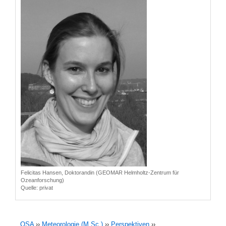
Felicitas Hansen, Doktorandin (GEOMAR Helmholtz-Zentrum für
Ozeanforschung)
Quelle: privat
OSA
››
Meteorologie (M.Sc.)
››
Perspektiven
››