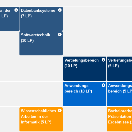
en der
Datenbanksysteme
5 LP)
(7 LP)
Softwaretechnik
(10 LP)
Vertiefungsbereich
Vertiefungsb
(10 LP)
(5 LP)
Anwendungs-
Anwendungs
bereich (10 LP)
bereich (5 LP
Wissenschaftliches
Bachelorarbe
Arbeiten in der
Präsentation
Informatik (5 LP)
Ergebnisse (