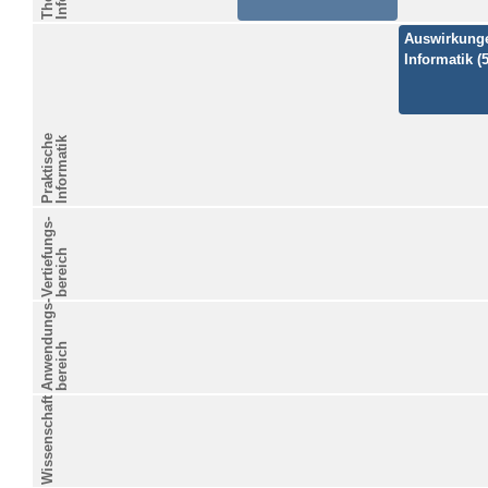
Auswirkung
Informatik (
Praktische
Informatik
Vertiefungs-
bereich
Anwendungs-
bereich
Wissenschaft