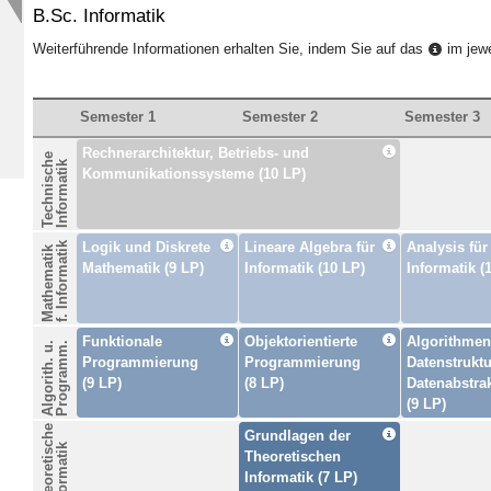
B.Sc. Informatik
Weiterführende Informationen erhalten Sie, indem Sie auf das
im jewe
Semester 1
Semester 2
Semester 3
Rechnerarchitektur, Betriebs- und
Technische
Informatik
Kommunikationssysteme (10 LP)
Logik und Diskrete
Lineare Algebra für
Analysis für
f. Informatik
Mathematik
Mathematik (9 LP)
Informatik (10 LP)
Informatik (
Funktionale
Objektorientierte
Algorithmen
Algorith. u.
Programm.
Programmierung
Programmierung
Datenstrukt
(9 LP)
(8 LP)
Datenabstra
(9 LP)
Theoretische
Grundlagen der
Informatik
Theoretischen
Informatik (7 LP)