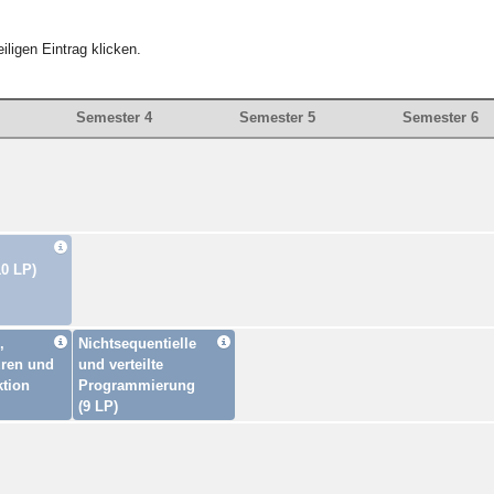
iligen Eintrag klicken.
Semester 4
Semester 5
Semester 6
10 LP)
,
Nichtsequentielle
uren und
und verteilte
ktion
Programmierung
(9 LP)