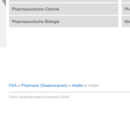
Pharmazeutische Chemie
Ph
Pharmazeutische Biologie
Kl
OSA
››
Pharmazie (Staatsexamen)
››
Inhalte
››
Inhalte
Online-Studienfachwahl-Assistenten (OSA)