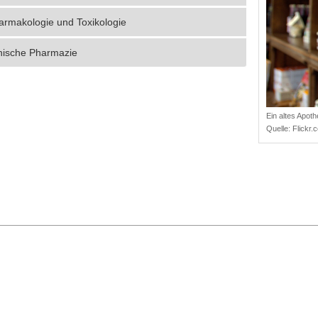
armakologie und Toxikologie
inische Pharmazie
Ein altes Apot
Quelle:
Flickr